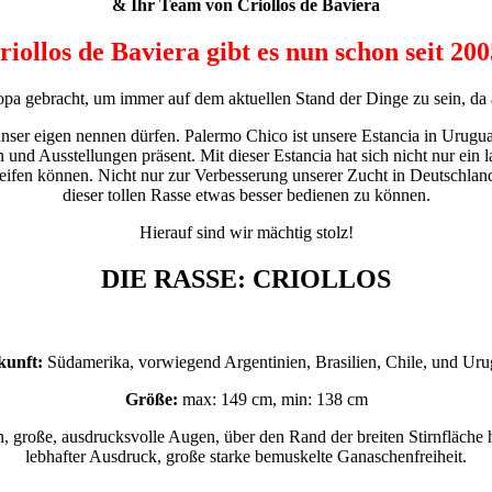
& Ihr Team von Criollos de Baviera
riollos de Baviera gibt es nun schon seit 200
opa gebracht, um immer auf dem aktuellen Stand der Dinge zu sein, da au
unser eigen nennen dürfen. Palermo Chico ist unsere Estancia in Uruguay
und Ausstellungen präsent. Mit dieser Estancia hat sich nicht nur ein l
greifen können. Nicht nur zur Verbesserung unserer Zucht in Deutschlan
dieser tollen Rasse etwas besser bedienen zu können.
Hierauf sind wir mächtig stolz!
DIE RASSE: CRIOLLOS
kunft:
Südamerika, vorwiegend Argentinien, Brasilien, Chile, und Ur
Größe:
max: 149 cm, min: 138 cm
, große, ausdrucksvolle Augen, über den Rand der breiten Stirnfläche 
lebhafter Ausdruck, große starke bemuskelte Ganaschenfreiheit.