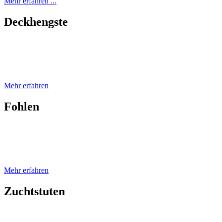
Mehr erfahren ...
Deckhengste
Als Deckhengste stehen Ihnen Arrayan Valiente 1887 Te, Libertador
erstklassiger Blutlinien zur Verfügung! Sprechen Sie uns gerne an!
Mehr erfahren
Fohlen
Superhübsche Fohlen haben dieses Jahr bei uns das Licht der Welt er
Jungpferden, melden sie sich einfach bei uns. Wir freuen uns auf Sie!
Mehr erfahren
Zuchtstuten