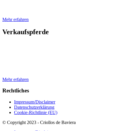
In unseren Zuchtstuten finden Sie unter anderem die Blutlinien von
Amanecida Cautil, Tanido Trampolin, Guampa Flamenco, BT Pampean
Mehr erfahren
Verkaufspferde
Sie suchen etwas besonderes? Wir können Ihnen neben den von uns i
TOP ausgebildeten Reitpferd, ob Stute, Wallach oder Hengst! Wir he
Sprechen Sie uns gerne einfach an.
Mehr erfahren
Rechtliches
Impressum/Disclaimer
Datenschutzerklärung
Cookie-Richtlinie (EU)
© Copyright 2023 - Criollos de Baviera